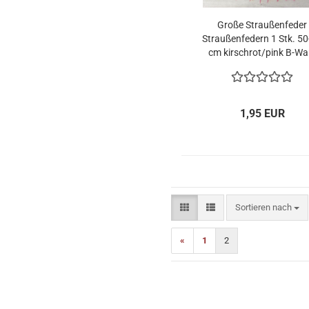
Große Straußenfeder
Straußenfedern 1 Stk. 5
cm kirschrot/pink B-Wa
1,95 EUR
Sortieren nach
Sortieren nach
«
1
2