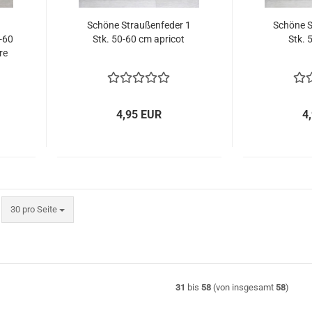
Schöne Straußenfeder 1
Schöne S
0-60
Stk. 50-60 cm apricot
Stk. 
re
4,95 EUR
4
pro Seite
30 pro Seite
31
bis
58
(von insgesamt
58
)