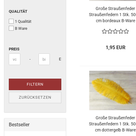
Große Straußenfeder
QUALITÄT
QUALITÄT
Straußenfedern 1 Stk. 5
cm bordeaux B-Ware
1 Qualität
B Ware
PREIS
1,95 EUR
PREIS
Preis bis
-
EUR
FILTERN
ZURÜCKSETZEN
Große Straußenfeder
Straußenfedern 1 Stk. 5
Bestseller
cm dottergelb B-Ware