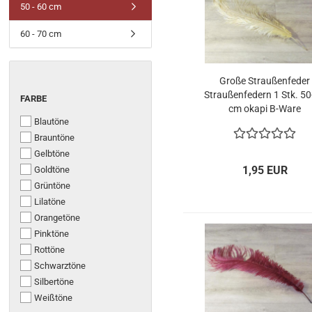
50 - 60 cm
60 - 70 cm
Große Straußenfeder
Straußenfedern 1 Stk. 5
FARBE
FARBE
cm okapi B-Ware
Blautöne
Brauntöne
Gelbtöne
1,95 EUR
Goldtöne
Grüntöne
Lilatöne
Orangetöne
Pinktöne
Rottöne
Schwarztöne
Silbertöne
Weißtöne