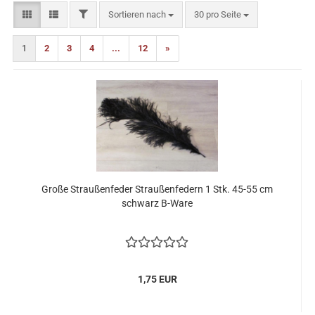
FILTER
Sortieren nach
pro Seite
Sortieren nach
30 pro Seite
1
2
3
4
...
12
»
Große Straußenfeder Straußenfedern 1 Stk. 45-55 cm
schwarz B-Ware
1,75 EUR