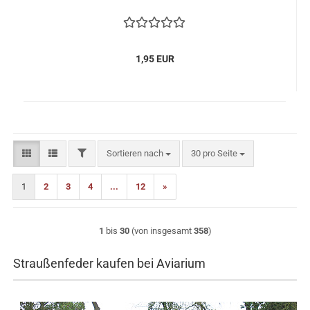
1,95 EUR
FILTER
Sortieren nach
pro Seite
Sortieren nach
30 pro Seite
1
2
3
4
...
12
»
1
bis
30
(von insgesamt
358
)
Straußenfeder kaufen bei Aviarium