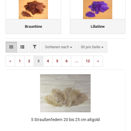
Brauntöne
Liliatöne
FILTER
Sortieren nach
pro Seite
Sortieren nach
30 pro Seite
«
1
2
3
4
5
6
...
12
»
5 Straußenfedern 20 bis 25 cm altgold