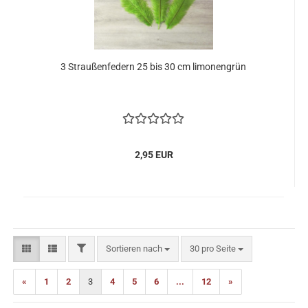
3 Straußenfedern 25 bis 30 cm limonengrün
2,95 EUR
FILTER
Sortieren nach
pro Seite
Sortieren nach
30 pro Seite
«
1
2
3
4
5
6
...
12
»