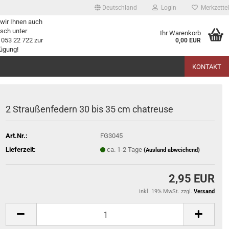
Deutschland
Login
Merkzettel
wir Ihnen auch
isch unter
Ihr Warenkorb
 053 22 722 zur
0,00 EUR
ügung!
KONTAKT
2 Straußenfedern 30 bis 35 cm chatreuse
Art.Nr.:
FG3045
Lieferzeit:
ca. 1-2 Tage
(Ausland abweichend)
2,95 EUR
inkl. 19% MwSt. zzgl.
Versand