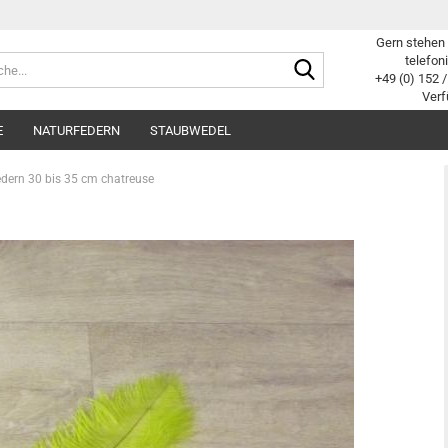
Gern stehen 
Suche...
telefon
+49 (0) 152 /
Verf
E
NATURFEDERN
STAUBWEDEL
edern 30 bis 35 cm chatreuse