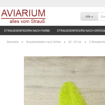
Alle
STRAUSSENFEDERN NACH FARBE
STRAUSSENFEDERN NACH GRÖSS
»
»
»
Startseite
Straußenfedern nach Größe
30 - 35 cm
2 Straußenf